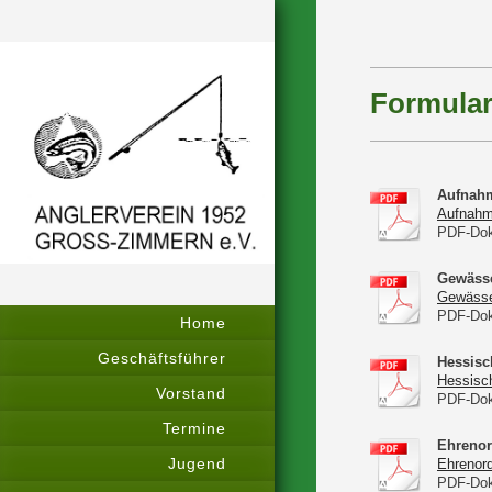
Formular
Aufnahm
Aufnahm
PDF-Dok
Gewässe
Gewässe
PDF-Dok
Home
Geschäftsführer
Hessisc
Hessisch
Vorstand
PDF-Dok
Termine
Ehrenor
Jugend
Ehrenor
PDF-Dok